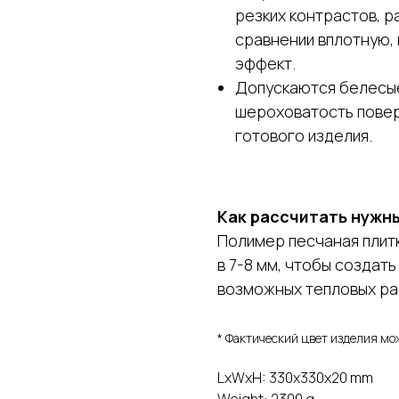
резких контрастов, р
сравнении вплотную, 
эффект.
Допускаются белесые 
шероховатость повер
готового изделия.
Как рассчитать нужн
Полимер песчаная плит
в 7-8 мм, чтобы создат
возможных тепловых ра
* Фактический цвет изделия мо
LxWxH: 330x330x20 mm
Weight: 2300 g