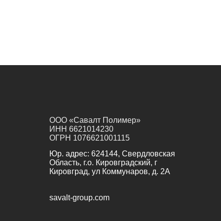
ООО «Савалт Полимер»
ИНН 6621014230
ОГРН 1076621001115
Юр. адрес:
624144, Свердловская
Область, г.о. Кировградский, г
Кировград, ул Коммунаров, д. 2А
savalt-group.com