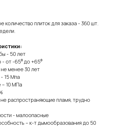
 количество плиток для заказа - 360 шт.
недели.
ристики:
ы - 50 лет
- от -65⁰ до +65⁰
 не менее 30 лет
- 15 Мпа
ибе – 10 МПа
0,6 %
2 не распространяющие пламя, трудно
ности - малоопасные
собность – к-т дымообразования до 50