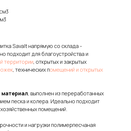
/см3
см3
тка Savalt напрямую со склада -
но подходит для благоустройства и
й территории
, открытых и закрытых
рожек
, технических п
омещений и открытых
 материал
, выполнен из переработанных
ием песка и колера. Идеально подходит
 хозяйственных помещений.
прочности и нагрузки полимерпесчаная