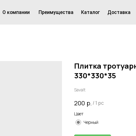
пании
Преимущества
Каталог
Доставка
Контакты
Плитка тротуарн
330*330*35
Savalt
р.
200
/
1 pc
Цвет
Черный