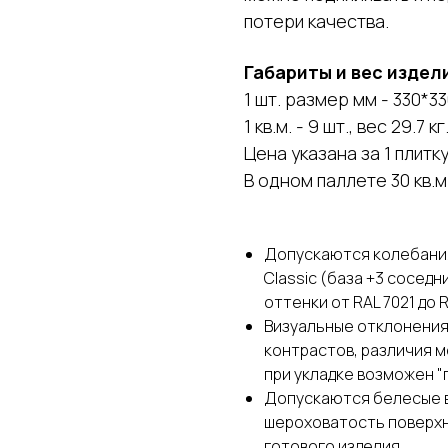
потери качества.
Габариты и вес издел
1 шт. размер мм - 330*330
1 кв.м. - 9 шт., вес 29.7 кг
Цена указана за 1 плитку
В одном паллете 30 кв.м.
Допускаются колебания 
Classic (база +3 соседн
оттенки от RAL 7021 до R
Визуальные отклонения 
контрастов, различия м
при укладке возможен 
Допускаются белесые вк
шероховатость поверхн
готового изделия.