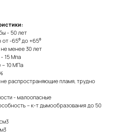
ристики:
ы - 50 лет
от -65⁰ до +65⁰
 не менее 30 лет
- 15 Мпа
ибе – 10 МПа
0,6 %
2 не распространяющие пламя, трудно
ности - малоопасные
собность – к-т дымообразования до 50
/см3
см3