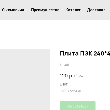
пании
Преимущества
Каталог
Доставка
Контакты
Плита ПЗК 240*4
Savalt
р.
120
/
1 pc
Цвет
Красный
Out of stock