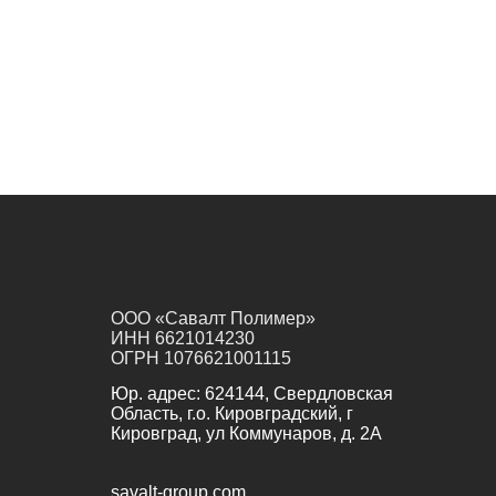
ООО «Савалт Полимер»
ИНН 6621014230
ОГРН 1076621001115
Юр. адрес:
624144, Свердловская
Область, г.о. Кировградский, г
Кировград, ул Коммунаров, д. 2А
savalt-group.com